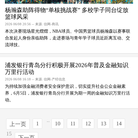
杨瀚森助阵得物“单核挑战赛” 多校学子同台绽放
篮球风采
2026 06/08 20:56 -- 来源: 信网-商讯
本次决赛现场星光熠熠，NBA球员、中国男篮球员杨瀚森以赛事联
合发起人身份亲临助阵，走进赛场与青年学子球员近距离互动、交
流球技。
浦发银行青岛分行积极开展2026年普及金融知识
万里行活动
2026 06/08 16:18 -- 来源: 信网-产经信息
为持续加强金融消费者安全保护意识，切实提升社会公众金融素
养，6月5日，浦发银行青岛分行开展为期一周的金融知识万里行活
动。
..
1
10
11
12
13
14
上一页
15
下一页