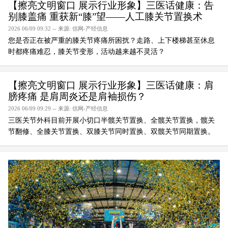
【擦亮文明窗口 展示行业形象】三医话健康：告
别膝盖痛 重获新“膝”望——人工膝关节置换术
2026 06/09 09:32 -- 来源: 信网-产经信息
您是否正在被严重的膝关节疼痛所困扰？走路、上下楼梯甚至休息
时都疼痛难忍，膝关节变形，活动越来越不灵活？
【擦亮文明窗口 展示行业形象】三医话健康：肩
膀疼痛 是肩周炎还是肩袖损伤？
2026 06/09 09:29 -- 来源: 信网-产经信息
三医关节外科目前开展小切口半髋关节置换、全髋关节置换，髋关
节翻修、全膝关节置换、双膝关节同时置换、双髋关节同期置换。